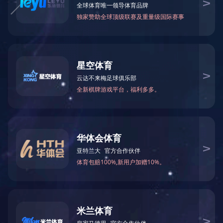
吉富隆集团 大口径阀门“隆”起
新年伊始，公司顺利完成DN2000大口径电动
蝶阀等产品的交付。
电话
邮箱
二维码
交付过程中，双方团队
保持了紧密沟通与协
作
。公司
团队凭借
阀门行业
丰富的经验和专业
的技能，确保了
公司大口径阀门
的
高质量
生产