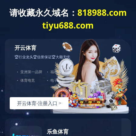
足球竞猜网
Toggle
naviga
当前位置：
足球竞猜网-足球竞猜网（中国）
<
媒体中心
<
行业资讯