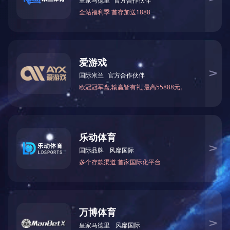
电话
邮箱
二维码
中国及部分省市阀门行业相关政策汇总
10家阀门主板上市公司总市值对比表
回到顶部
2021-11-03