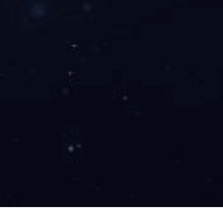
2024-08-26