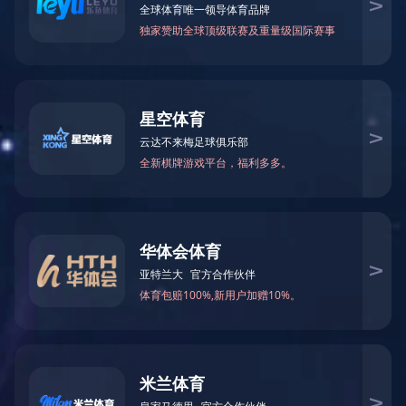
吉富隆
智能装备制造集团
足球竞猜网-足球竞猜网（中国） 始建于2010年，是一家集自
主研发、高端制造、营销服务为一体的现代化集团公司。集团
总部坐落于首都北京经济技术开发区，交通十分便利。集团在
北京、河北、安徽等地设有生产基地。注册资金10560万元。
公司有产品设计开发中心,现有中高级工程技术人员20余人，采
用相关专业技术软件进行产品建模、有限元分析,以保证产品的
设计开发。公司经过多年的创新和发展，已成为国内外具有很
强的设计开发和科研与生产相结合规模的智能装备制造企业。
公司拥有先进的数控加工中心、数控机床及金加工和切削加工
设备；全自动埋弧焊机、气体保护焊机等焊接设备及热处理设