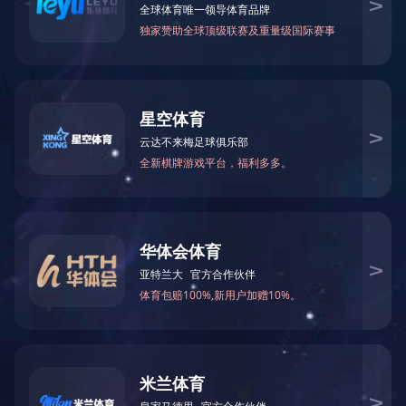
电动
执行器
GWL系列 部分回转阀门驱
D-GD/D-DG+系列
动装置