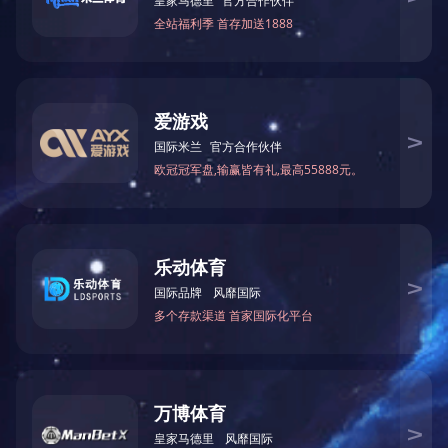
2022年是十四五规划的关键之年，是党的二十大隆重召开的喜庆之
电话
年，也是水务行业蓬勃发展的一年。“二十大”、“城镇化建设”、“智慧
水务”、“污水处理”、“碳达峰”等话题掀起热浪。
重磅！2022年中国城市供热行业政策汇总及解读（全）推进清洁供热是政策重点导向
邮箱
2023-04-25
二维码
回到顶部