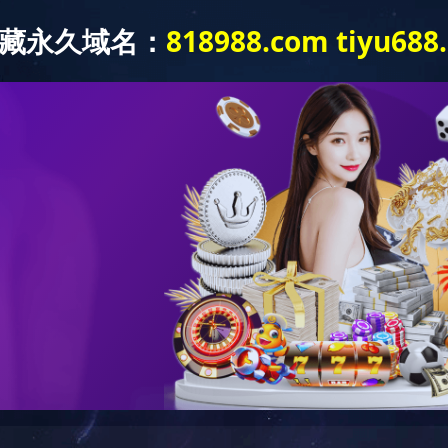
足球竞猜网（中国）
关于吉富隆
产品系列
项目案
念