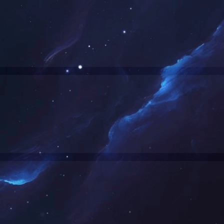
人力
资源
人才理念
招聘岗位
人才是核心竞争力”的理念，追求专业与创新的并重，强调
则，注重人才发展的规划，以价值观引领员工的行为。我
愿景而努力。
P备2022000022号