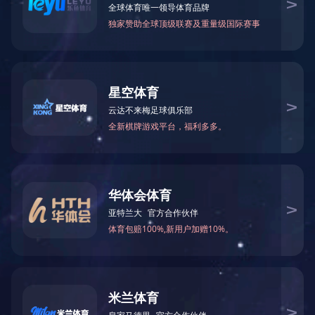
高性能
蝶阀
电话
邮箱
二维码
回到顶部
W830系列高性能合金硬密
W820系列高性能合金硬密