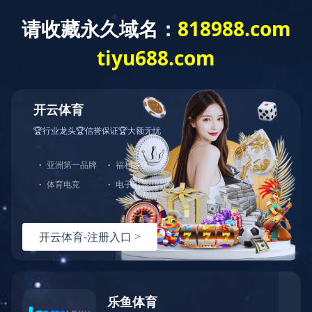
足球竞猜网
Toggle
naviga
当前位置：
足球竞猜网-足球竞猜网（中国）
<
产品系列
<
足球竞猜网-足球竞
猜网（中国）